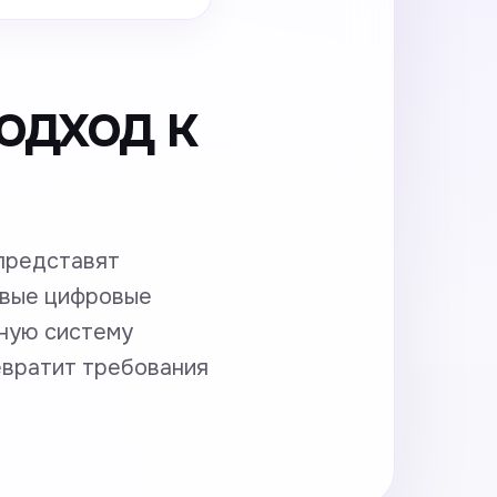
одход к
представят
овые цифровые
вную систему
ревратит требования