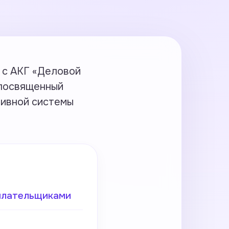
с АКГ «Деловой
 посвященный
тивной системы
плательщиками