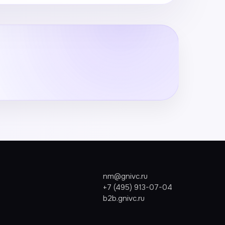
nm@gnivc.ru
+7 (495) 913-07-04
b2b.gnivc.ru