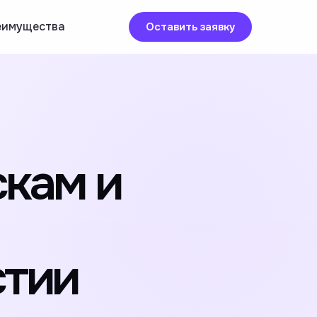
еимущества
Оставить заявку
скам и
стии