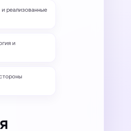
 и реализованные
гия и
 стороны
я