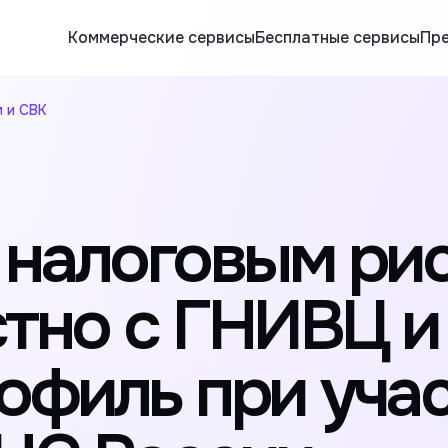
Коммерческие сервисы
Бесплатные сервисы
Пр
 и СВК
 налоговым ри
тно с ГНИВЦ и
офиль при уча