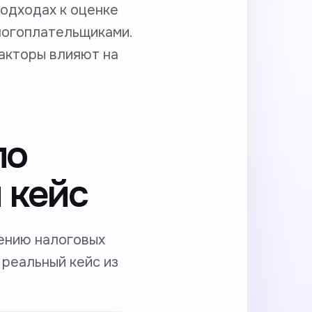
одходах к оценке
логоплательщиками.
факторы влияют на
по
 кейс
ению налоговых
 реальный кейс из